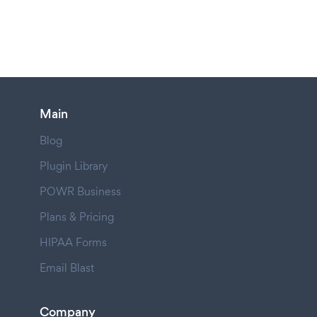
Main
Blog
Plugin Library
POWR Business
Plans & Pricing
HIPAA Forms
Email Blast
Company