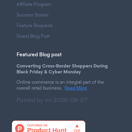
Affiliate Program
Success Stories
Feature Requests
Guest Blog Post
Featured Blog post
Converting Cross-Border Shoppers During
Black Friday & Cyber Monday
Online commerce is an integral part of the
overall retail business.
Read More
Posted by on
2026-08-07