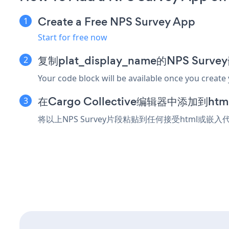
Create a Free NPS Survey App
Start for free now
复制plat_display_name的NPS Sur
Your code block will be available once you create
在Cargo Collective编辑器中添加到h
将以上NPS Survey片段粘贴到任何接受html或嵌入代码