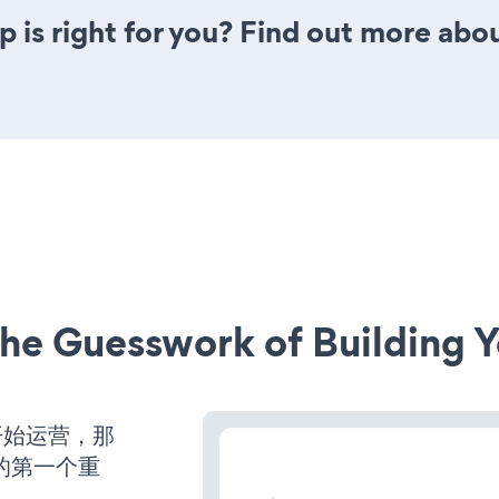
 is right for you? Find out more abou
he Guesswork of Building Y
并开始运营，那
的第一个重