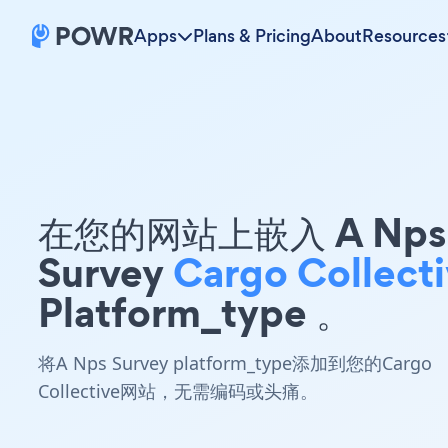
Apps
Plans & Pricing
About
Resources
在您的网站上嵌入 A Nps
Survey
Cargo Collect
Platform_type 。
将A Nps Survey platform_type添加到您的Cargo
Collective网站，无需编码或头痛。