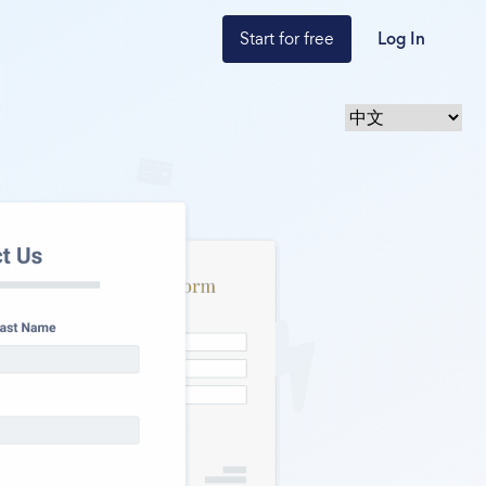
Start for free
Log In