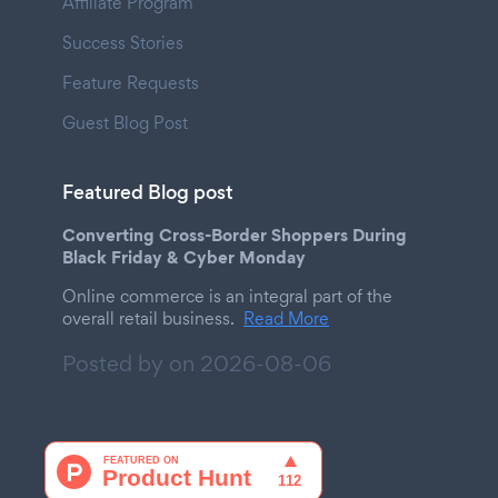
Affiliate Program
Success Stories
Feature Requests
Guest Blog Post
Featured Blog post
Converting Cross-Border Shoppers During
Black Friday & Cyber Monday
Online commerce is an integral part of the
overall retail business.
Read More
Posted by on
2026-08-06