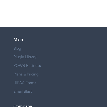
Main
Blog
Plugin Library
POWR Business
Plans & Pricing
HIPAA Forms
Email Blast
Company