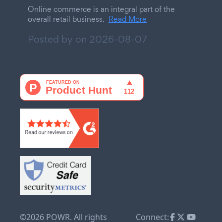
Online commerce is an integral part of the
overall retail business.
Read More
Posted by on
2026-08-07
©2026 POWR. All rights
Connect: