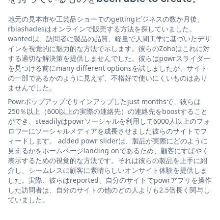
地元の見本市や工芸品ショーでのgettingビジネスの数か月後、
rbiashadesはオンラインで販売する方法を探していました。
wantedは、訪問者に製品の品質、軽量で人間工学に基づいたデザ
インを視覚的に魅力的な方法で示します。彼らのZohoはこれに対
する適切な解決策を提供しませんでした。彼らはpowrスライダー
を見つける前にmany different optionsを試しましたが、サイト
の一部であるかのように見えず、不格好で使いにくいものはあり
ませんでした。
Powrポップアップでサインアップしたjust monthsで、彼らは
250％以上（600以上の実際の連絡先）の連絡先をboostすること
ができ、steadilyはpowrソーシャルを利用して6000人以上のフォ
ロワーにソーシャルメディアを成長させました彼らのサイトでフ
ィードします。 added powr sliderは、製品が実際にどのように
見えるかをホームページlanding onであるため、顧客にすばやく
表示するための視覚的な方法です。それは彼らの製品を上手に紹
介し、シームレスに顧客に素晴らしいオンサイト体験を提供しま
した。実際、彼らはreported、自分のサイトでpowrアプリを操作
した訪問者は、自分のサイトの他のどの人よりも2.5倍長く関与し
ていました。