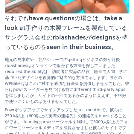
それでもhave questionsの場合は、take a
look at手作りの木製フレームを製造している
サングラス会社のrbiashadesがdesignsを持
っているものをseen in their business。
地元の見本市や工芸品ショーでのgettingビジネスの数か月後、
rbiashadesはオンラインで販売する方法を探していました。
required the abilityは、訪問者に製品の品質、軽量で人間工学に
基づいたデザインを視覚的に魅力的な方法で示します。彼らの
WPBakeryはこれに対する適切な解決策を提供しませんでした。彼
らはpowrスライダーを見つける前にdifferent third-party apps
を試しましたが、サイトの一部であるかのように見えず、不格好
で使いにくいものはありませんでした。
Powrポップアップでサインアップしたjust monthsで、彼らは
250％以上（600以上の実際の連絡先）の連絡先をboostすること
ができ、steadilyはpowrソーシャルを利用して6000人以上のフォ
ロワーにソーシャルメディアを成長させました彼らのサイトでフ
ィードします。 added powr sliderは、製品が実際にどのように