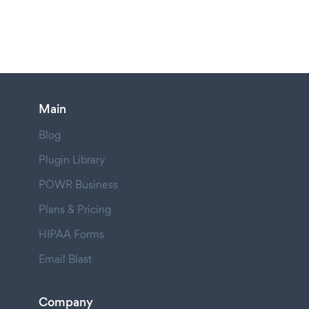
Main
Blog
Plugin Library
POWR Business
Plans & Pricing
HIPAA Forms
Email Blast
Company