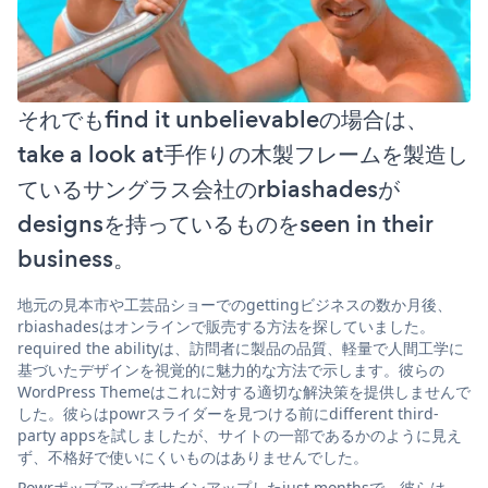
それでもfind it unbelievableの場合は、
take a look at手作りの木製フレームを製造し
ているサングラス会社のrbiashadesが
designsを持っているものをseen in their
business。
地元の見本市や工芸品ショーでのgettingビジネスの数か月後、
rbiashadesはオンラインで販売する方法を探していました。
required the abilityは、訪問者に製品の品質、軽量で人間工学に
基づいたデザインを視覚的に魅力的な方法で示します。彼らの
WordPress Themeはこれに対する適切な解決策を提供しませんで
した。彼らはpowrスライダーを見つける前にdifferent third-
party appsを試しましたが、サイトの一部であるかのように見え
ず、不格好で使いにくいものはありませんでした。
Powrポップアップでサインアップしたjust monthsで、彼らは