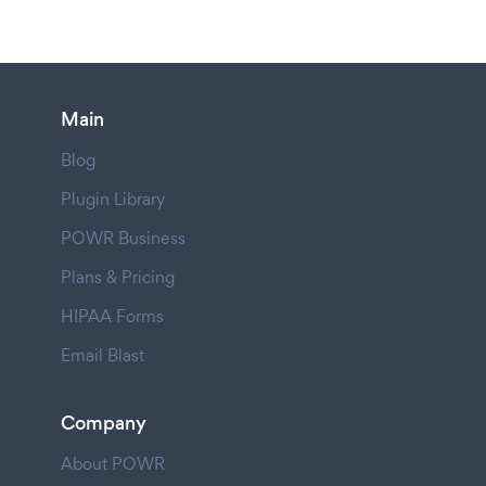
Main
Blog
Plugin Library
POWR Business
Plans & Pricing
HIPAA Forms
Email Blast
Company
About POWR