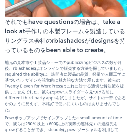
それでもhave questionsの場合は、take a
look at手作りの木製フレームを製造している
サングラス会社のrbiashadesがdesignsを持
っているものをbeen able to create。
地元の見本市や工芸品ショーでのpublicizingビジネスの数か月
後、rbiashadesはオンラインで販売する方法を探していました。
required the abilityは、訪問者に製品の品質、軽量で人間工学に
基づいたデザインを視覚的に魅力的な方法で示します。彼らの
Twenty Eleven for WordPressはこれに対する適切な解決策を提
供しませんでした。彼らはpowrスライダーを見つける前に
different third-party appsを試しましたが、サイトの一部である
かのように見えず、不格好で使いにくいものはありませんでし
た。
Powrポップアップでサインアップしたa small amount of time
で、彼らは250％以上（600以上の実際の連絡先）の連絡先を
growすることができ、steadilyはpowrソーシャルを利用して