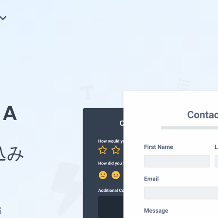
A
め込み
追