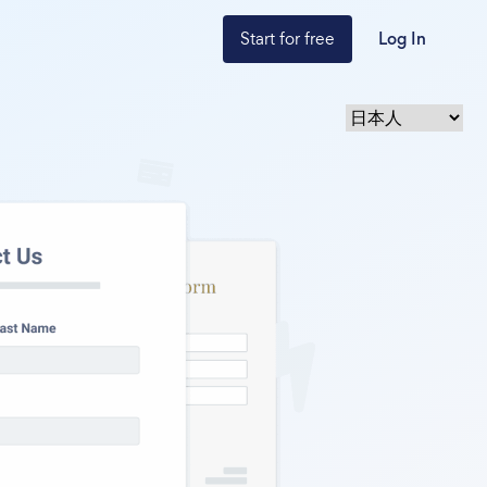
Start for free
Log In