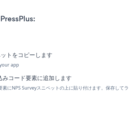
PressPlus:
スニペットをコピーします
 your app
埋め込みコード要素に追加します
s要素にNPS Surveyスニペットの上に貼り付けます。保存して