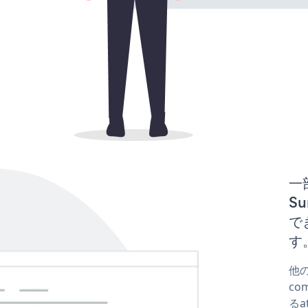
一
Su
で
す
他の
co
るa