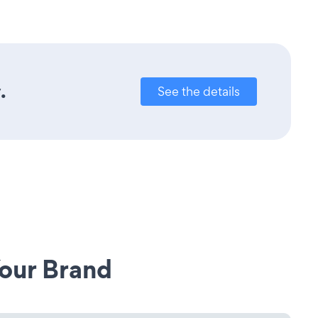
.
See the details
our Brand