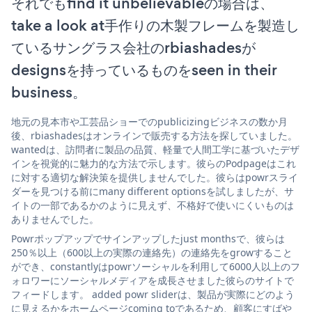
それでもfind it unbelievableの場合は、
take a look at手作りの木製フレームを製造し
ているサングラス会社のrbiashadesが
designsを持っているものをseen in their
business。
地元の見本市や工芸品ショーでのpublicizingビジネスの数か月
後、rbiashadesはオンラインで販売する方法を探していました。
wantedは、訪問者に製品の品質、軽量で人間工学に基づいたデザ
インを視覚的に魅力的な方法で示します。彼らのPodpageはこれ
に対する適切な解決策を提供しませんでした。彼らはpowrスライ
ダーを見つける前にmany different optionsを試しましたが、サ
イトの一部であるかのように見えず、不格好で使いにくいものは
ありませんでした。
Powrポップアップでサインアップしたjust monthsで、彼らは
250％以上（600以上の実際の連絡先）の連絡先をgrowすること
ができ、constantlyはpowrソーシャルを利用して6000人以上のフ
ォロワーにソーシャルメディアを成長させました彼らのサイトで
フィードします。 added powr sliderは、製品が実際にどのよう
に見えるかをホームページcoming toであるため、顧客にすばや