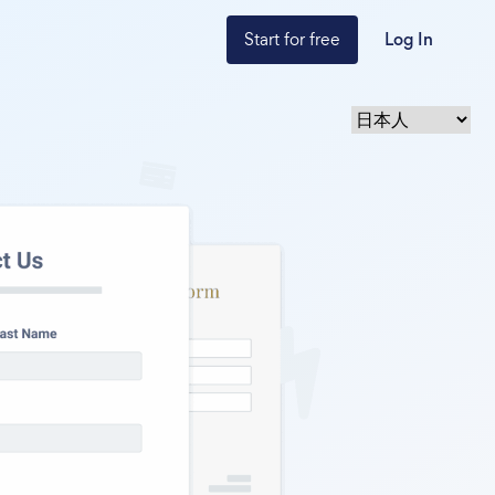
Start for free
Log In