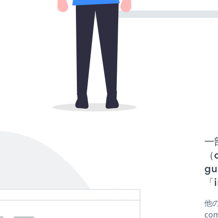
一
（d
g
「i
他の
co