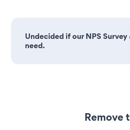
Undecided if our NPS Survey a
need.
Remove t