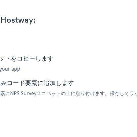
 Hostway:
ニペットをコピーします
 your app
め込みコード要素に追加します
要素にNPS Surveyスニペットの上に貼り付けます。保存してラ