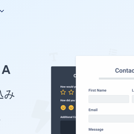
A
め込み
y