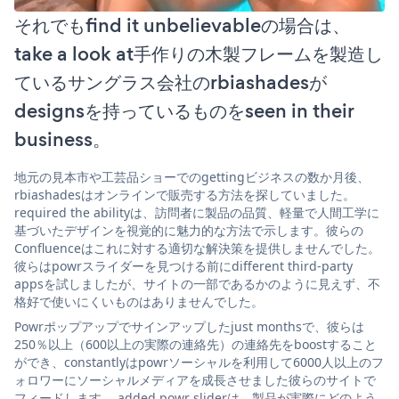
それでもfind it unbelievableの場合は、
take a look at手作りの木製フレームを製造し
ているサングラス会社のrbiashadesが
designsを持っているものをseen in their
business。
地元の見本市や工芸品ショーでのgettingビジネスの数か月後、
rbiashadesはオンラインで販売する方法を探していました。
required the abilityは、訪問者に製品の品質、軽量で人間工学に
基づいたデザインを視覚的に魅力的な方法で示します。彼らの
Confluenceはこれに対する適切な解決策を提供しませんでした。
彼らはpowrスライダーを見つける前にdifferent third-party
appsを試しましたが、サイトの一部であるかのように見えず、不
格好で使いにくいものはありませんでした。
Powrポップアップでサインアップしたjust monthsで、彼らは
250％以上（600以上の実際の連絡先）の連絡先をboostすること
ができ、constantlyはpowrソーシャルを利用して6000人以上のフ
ォロワーにソーシャルメディアを成長させました彼らのサイトで
フィードします。 added powr sliderは、製品が実際にどのよう