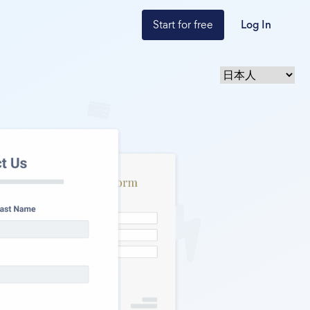
Start for free
Log In