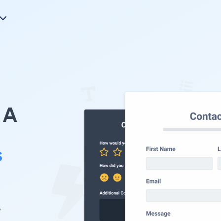
A
s
。
ブ