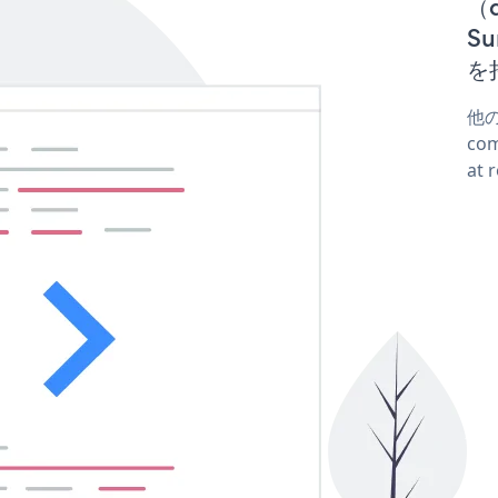
（d
S
を
他の
co
at