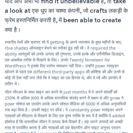
यदि आप अभी भी find it unbelievable हैं, तो take
a look at एक धूप का चश्मा कंपनी, जो crafts लकड़ी के
फ्रेम हस्तनिर्मित करती है, में been able to create
क्या है।
स्थानीय मेलों और क्राफ्ट शो में getting के अपने व्यवसाय के कुछ महीनों के बाद,
rbia shades ऑनलाइन बेचने का तरीका ढूंढ रही थी। वे required the
ability आगंतुकों को उनके उत्पाद की गुणवत्ता, उनके हल्के और एर्गोनोमिक डिज़ाइन,
एक आकर्षक तरीके से दिखाने के लिए। उनके Twenty Nineteen for
WordPress ने इसके लिए पर्याप्त समाधान नहीं दिया। उन्होंने powr स्लाइडर
खोजने से पहले एक different third-party apps की कोशिश की और उनमें से
कोई भी ऐसा नहीं लगा जैसे कि वे साइट का एक हिस्सा थे, और वे भद्दे और उपयोग में
कठिन थे।
पॉवर पॉपअप के साथ साइन अप करने के just months में वे अपने संपर्कों को
250% से अधिक (600 से अधिक वास्तविक संपर्क) करने में सक्षम थे और grow ने
powr सोशल का उपयोग करके अपने सोशल मीडिया को 6000 से अधिक अनुयायियों
तक बढ़ा दिया है। उनकी साइट पर फ़ीड। वे constantly powr स्लाइडर अपने
ग्राहकों को शीघ्रता से दिखाने के लिए एक दृश्य तरीके के रूप में हैं क्योंकि वे added
होमपेज हैं कि वास्तविक जीवन में उत्पाद कैसे दिखते हैं। यह अपने उत्पादों को अच्छी
तरह से प्रदर्शित करता है और ग्राहकों को एक बेहतरीन ऑन-साइट अनुभव प्रदान