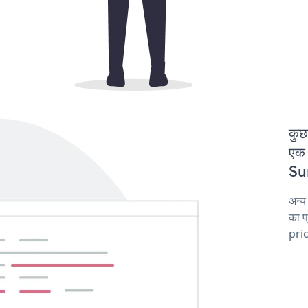
कुछ
एक
Sur
अन्य
का प
pric