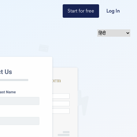
Start for free
Log In