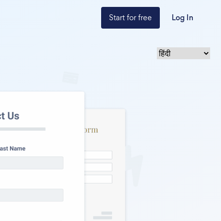
Start for free
Log In