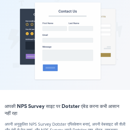
आपकी NPS Survey साइट पर Dotster एंबेड करना कभी आसान
नहीं रहा
अपनी अनुकूलित NPS Survey Dotster एप्लिकेशन बनाएं, अपनी वेबसाइट की शैली
और रंगों से मेल खाएं, और NPS Survey अपने Dotster पृष्ठ, पोस्ट, साइडबार,