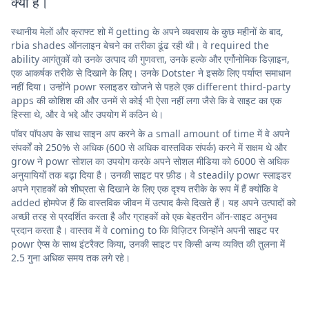
क्या है।
स्थानीय मेलों और क्राफ्ट शो में getting के अपने व्यवसाय के कुछ महीनों के बाद,
rbia shades ऑनलाइन बेचने का तरीका ढूंढ रही थी। वे required the
ability आगंतुकों को उनके उत्पाद की गुणवत्ता, उनके हल्के और एर्गोनोमिक डिज़ाइन,
एक आकर्षक तरीके से दिखाने के लिए। उनके Dotster ने इसके लिए पर्याप्त समाधान
नहीं दिया। उन्होंने powr स्लाइडर खोजने से पहले एक different third-party
apps की कोशिश की और उनमें से कोई भी ऐसा नहीं लगा जैसे कि वे साइट का एक
हिस्सा थे, और वे भद्दे और उपयोग में कठिन थे।
पॉवर पॉपअप के साथ साइन अप करने के a small amount of time में वे अपने
संपर्कों को 250% से अधिक (600 से अधिक वास्तविक संपर्क) करने में सक्षम थे और
grow ने powr सोशल का उपयोग करके अपने सोशल मीडिया को 6000 से अधिक
अनुयायियों तक बढ़ा दिया है। उनकी साइट पर फ़ीड। वे steadily powr स्लाइडर
अपने ग्राहकों को शीघ्रता से दिखाने के लिए एक दृश्य तरीके के रूप में हैं क्योंकि वे
added होमपेज हैं कि वास्तविक जीवन में उत्पाद कैसे दिखते हैं। यह अपने उत्पादों को
अच्छी तरह से प्रदर्शित करता है और ग्राहकों को एक बेहतरीन ऑन-साइट अनुभव
प्रदान करता है। वास्तव में वे coming to कि विज़िटर जिन्होंने अपनी साइट पर
powr ऐप्स के साथ इंटरैक्ट किया, उनकी साइट पर किसी अन्य व्यक्ति की तुलना में
2.5 गुना अधिक समय तक लगे रहे।