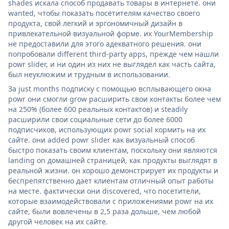
shades искала способ продавать товары в интернете. они
wanted, чтобы показать посетителям качество своего
продукта, свой легкий и эргономичный дизайн в
привлекательной визуальной форме. их YourMembership
не предоставили для этого адекватного решения. они
попробовали different third-party apps, прежде чем нашли
powr slider, и ни один из них не выглядел как часть сайта,
был неуклюжим и трудным в использовании.
За just months подписку с помощью всплывающего окна
powr они смогли grow расширить свои контакты более чем
на 250% (более 600 реальных контактов) и steadily
расширили свои социальные сети до более 6000
подписчиков, использующих powr social кормить на их
сайте. они added powr slider как визуальный способ
быстро показать своим клиентам, поскольку они являются
landing on домашней страницей, как продукты выглядят в
реальной жизни. он хорошо демонстрирует их продукты и
беспрепятственно дает клиентам отличный опыт работы
на месте. фактически они discovered, что посетители,
которые взаимодействовали с приложениями powr на их
сайте, были вовлечены в 2,5 раза дольше, чем любой
другой человек на их сайте.