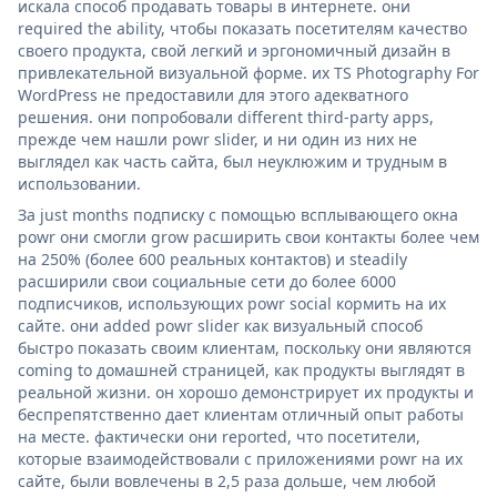
искала способ продавать товары в интернете. они
required the ability, чтобы показать посетителям качество
своего продукта, свой легкий и эргономичный дизайн в
привлекательной визуальной форме. их TS Photography For
WordPress не предоставили для этого адекватного
решения. они попробовали different third-party apps,
прежде чем нашли powr slider, и ни один из них не
выглядел как часть сайта, был неуклюжим и трудным в
использовании.
За just months подписку с помощью всплывающего окна
powr они смогли grow расширить свои контакты более чем
на 250% (более 600 реальных контактов) и steadily
расширили свои социальные сети до более 6000
подписчиков, использующих powr social кормить на их
сайте. они added powr slider как визуальный способ
быстро показать своим клиентам, поскольку они являются
coming to домашней страницей, как продукты выглядят в
реальной жизни. он хорошо демонстрирует их продукты и
беспрепятственно дает клиентам отличный опыт работы
на месте. фактически они reported, что посетители,
которые взаимодействовали с приложениями powr на их
сайте, были вовлечены в 2,5 раза дольше, чем любой