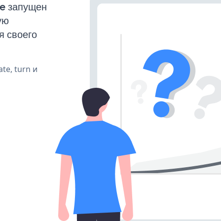
e запущен
ую
я своего
te, turn и