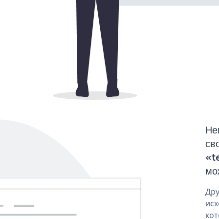
Не
св
«t
мо
Дру
исх
кот