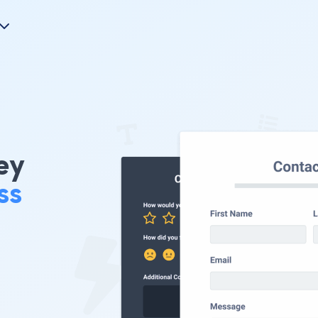
ey
ss