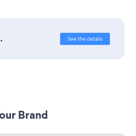
.
See the details
our Brand