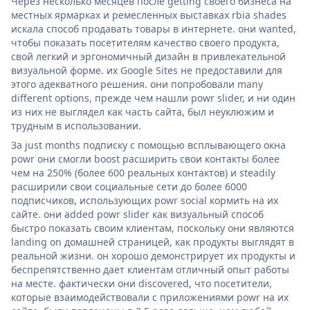
Через несколько месяцев после getting своего бизнеса на
местных ярмарках и ремесленных выставках rbia shades
искала способ продавать товары в интернете. они wanted,
чтобы показать посетителям качество своего продукта,
свой легкий и эргономичный дизайн в привлекательной
визуальной форме. их Google Sites не предоставили для
этого адекватного решения. они попробовали many
different options, прежде чем нашли powr slider, и ни один
из них не выглядел как часть сайта, был неуклюжим и
трудным в использовании.
За just months подписку с помощью всплывающего окна
powr они смогли boost расширить свои контакты более
чем на 250% (более 600 реальных контактов) и steadily
расширили свои социальные сети до более 6000
подписчиков, использующих powr social кормить на их
сайте. они added powr slider как визуальный способ
быстро показать своим клиентам, поскольку они являются
landing on домашней страницей, как продукты выглядят в
реальной жизни. он хорошо демонстрирует их продукты и
беспрепятственно дает клиентам отличный опыт работы
на месте. фактически они discovered, что посетители,
которые взаимодействовали с приложениями powr на их