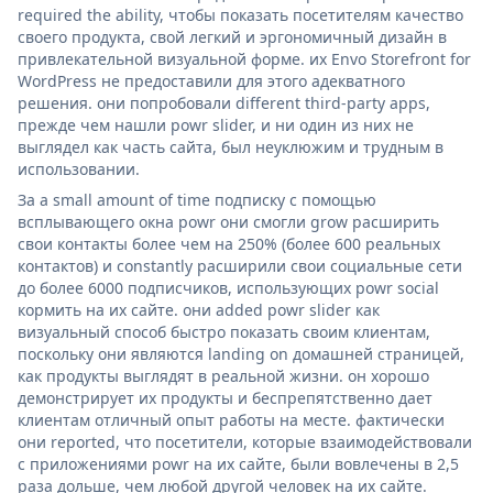
required the ability, чтобы показать посетителям качество
своего продукта, свой легкий и эргономичный дизайн в
привлекательной визуальной форме. их Envo Storefront for
WordPress не предоставили для этого адекватного
решения. они попробовали different third-party apps,
прежде чем нашли powr slider, и ни один из них не
выглядел как часть сайта, был неуклюжим и трудным в
использовании.
За a small amount of time подписку с помощью
всплывающего окна powr они смогли grow расширить
свои контакты более чем на 250% (более 600 реальных
контактов) и constantly расширили свои социальные сети
до более 6000 подписчиков, использующих powr social
кормить на их сайте. они added powr slider как
визуальный способ быстро показать своим клиентам,
поскольку они являются landing on домашней страницей,
как продукты выглядят в реальной жизни. он хорошо
демонстрирует их продукты и беспрепятственно дает
клиентам отличный опыт работы на месте. фактически
они reported, что посетители, которые взаимодействовали
с приложениями powr на их сайте, были вовлечены в 2,5
раза дольше, чем любой другой человек на их сайте.