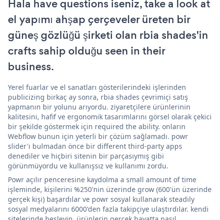
Hala have questions iseniz, take a look at
el yapımı ahşap çerçeveler üreten bir
güneş gözlüğü şirketi olan rbia shades'in
crafts sahip olduğu seen in their
business.
Yerel fuarlar ve el sanatları gösterilerindeki işlerinden
publicizing birkaç ay sonra, rbia shades çevrimiçi satış
yapmanın bir yolunu arıyordu. ziyaretçilere ürünlerinin
kalitesini, hafif ve ergonomik tasarımlarını görsel olarak çekici
bir şekilde göstermek için required the ability. onların
Webflow bunun için yeterli bir çözüm sağlamadı. powr
slider'ı bulmadan önce bir different third-party apps
denediler ve hiçbiri sitenin bir parçasıymış gibi
görünmüyordu ve kullanışsız ve kullanımı zordu.
Powr açılır penceresine kaydolma a small amount of time
işleminde, kişilerini %250'nin üzerinde grow (600'ün üzerinde
gerçek kişi) başardılar ve powr sosyal kullanarak steadily
sosyal medyalarını 6000'den fazla takipçiye ulaştırdılar. kendi
sitelerinde besleyin. ürünlerin gerçek hayatta nasıl