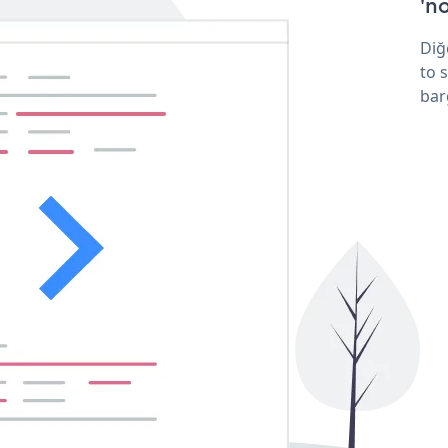
'no
Diğ
to 
bar