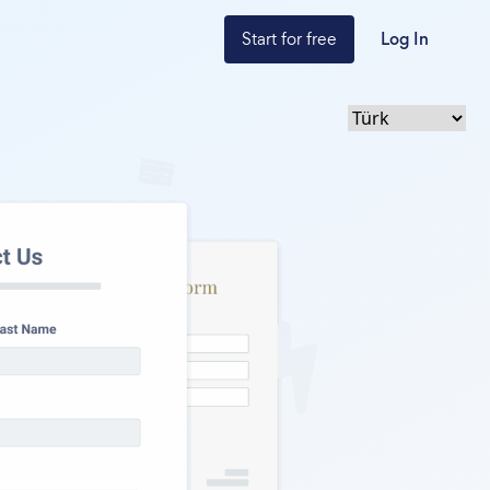
Start for free
Log In