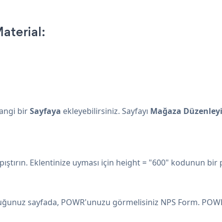
terial:
angi bir
Sayfaya
ekleyebilirsiniz. Sayfayı
Mağaza Düzenleyic
ırın. Eklentinize uyması için height = "600" kodunun bir pa
rduğunuz sayfada, POWR'unuzu görmelisiniz NPS Form. POW