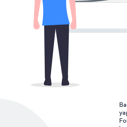
Ba
ya
Fo