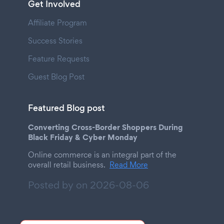
Get Involved
Affiliate Program
Success Stories
Feature Requests
Guest Blog Post
Featured Blog post
Converting Cross-Border Shoppers During
Black Friday & Cyber Monday
Online commerce is an integral part of the
overall retail business.
Read More
Posted by on
2026-08-06