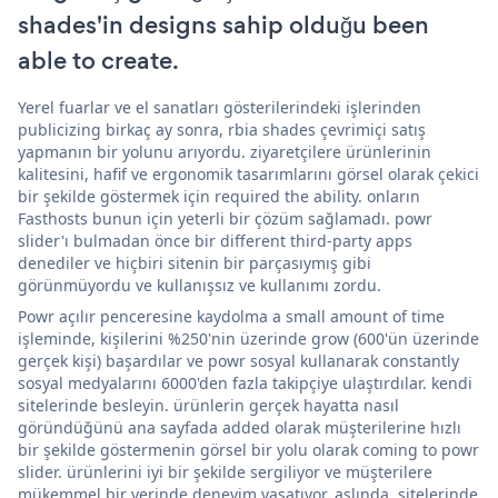
shades'in designs sahip olduğu been
able to create.
Yerel fuarlar ve el sanatları gösterilerindeki işlerinden
publicizing birkaç ay sonra, rbia shades çevrimiçi satış
yapmanın bir yolunu arıyordu. ziyaretçilere ürünlerinin
kalitesini, hafif ve ergonomik tasarımlarını görsel olarak çekici
bir şekilde göstermek için required the ability. onların
Fasthosts bunun için yeterli bir çözüm sağlamadı. powr
slider'ı bulmadan önce bir different third-party apps
denediler ve hiçbiri sitenin bir parçasıymış gibi
görünmüyordu ve kullanışsız ve kullanımı zordu.
Powr açılır penceresine kaydolma a small amount of time
işleminde, kişilerini %250'nin üzerinde grow (600'ün üzerinde
gerçek kişi) başardılar ve powr sosyal kullanarak constantly
sosyal medyalarını 6000'den fazla takipçiye ulaştırdılar. kendi
sitelerinde besleyin. ürünlerin gerçek hayatta nasıl
göründüğünü ana sayfada added olarak müşterilerine hızlı
bir şekilde göstermenin görsel bir yolu olarak coming to powr
slider. ürünlerini iyi bir şekilde sergiliyor ve müşterilere
mükemmel bir yerinde deneyim yaşatıyor. aslında, sitelerinde