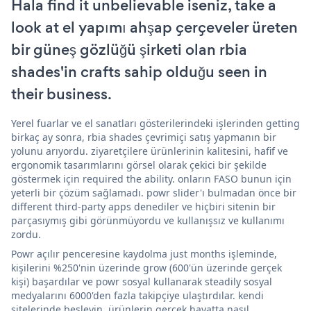
Hala find it unbelievable iseniz, take a
look at el yapımı ahşap çerçeveler üreten
bir güneş gözlüğü şirketi olan rbia
shades'in crafts sahip olduğu seen in
their business.
Yerel fuarlar ve el sanatları gösterilerindeki işlerinden getting
birkaç ay sonra, rbia shades çevrimiçi satış yapmanın bir
yolunu arıyordu. ziyaretçilere ürünlerinin kalitesini, hafif ve
ergonomik tasarımlarını görsel olarak çekici bir şekilde
göstermek için required the ability. onların FASO bunun için
yeterli bir çözüm sağlamadı. powr slider'ı bulmadan önce bir
different third-party apps denediler ve hiçbiri sitenin bir
parçasıymış gibi görünmüyordu ve kullanışsız ve kullanımı
zordu.
Powr açılır penceresine kaydolma just months işleminde,
kişilerini %250'nin üzerinde grow (600'ün üzerinde gerçek
kişi) başardılar ve powr sosyal kullanarak steadily sosyal
medyalarını 6000'den fazla takipçiye ulaştırdılar. kendi
sitelerinde besleyin. ürünlerin gerçek hayatta nasıl