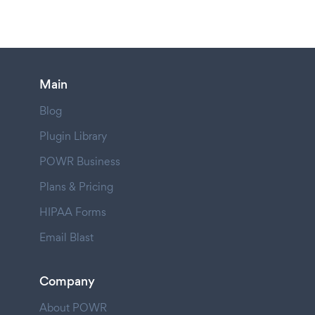
Main
Blog
Plugin Library
POWR Business
Plans & Pricing
HIPAA Forms
Email Blast
Company
About POWR