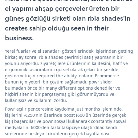
el yapımı ahşap çerçeveler üreten bir
güneş gözlüğü şirketi olan rbia shades'in
creates sahip olduğu seen in their
business.
Yerel fuarlar ve el sanatları gösterilerindeki işlerinden getting
birkaç ay sonra, rbia shades çevrimiçi satış yapmanın bir
yolunu arıyordu. ziyaretçilere ürünlerinin kalitesini, hafif ve
ergonomik tasarımlarını görsel olarak çekici bir şekilde
göstermek için required the ability. onların Ecommerce
bunun için yeterli bir çözüm sağlamadı. powr slider'ı
bulmadan önce bir many different options denediler ve
hiçbiri sitenin bir parçasıymış gibi görünmüyordu ve
kullanışsız ve kullanımı zordu.
Powr açılır penceresine kaydolma just months işleminde,
kişilerini %250'nin üzerinde boost (600'ün üzerinde gerçek
kişi) başardılar ve powr sosyal kullanarak constantly sosyal
medyalarını 6000'den fazla takipçiye ulaştırdılar. kendi
sitelerinde besleyin. ürünlerin gerçek hayatta nasıl