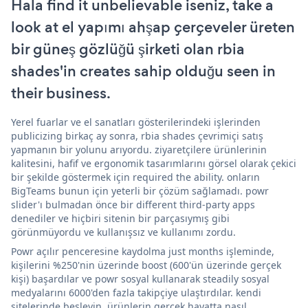
Hala find it unbelievable iseniz, take a
look at el yapımı ahşap çerçeveler üreten
bir güneş gözlüğü şirketi olan rbia
shades'in creates sahip olduğu seen in
their business.
Yerel fuarlar ve el sanatları gösterilerindeki işlerinden
publicizing birkaç ay sonra, rbia shades çevrimiçi satış
yapmanın bir yolunu arıyordu. ziyaretçilere ürünlerinin
kalitesini, hafif ve ergonomik tasarımlarını görsel olarak çekici
bir şekilde göstermek için required the ability. onların
BigTeams bunun için yeterli bir çözüm sağlamadı. powr
slider'ı bulmadan önce bir different third-party apps
denediler ve hiçbiri sitenin bir parçasıymış gibi
görünmüyordu ve kullanışsız ve kullanımı zordu.
Powr açılır penceresine kaydolma just months işleminde,
kişilerini %250'nin üzerinde boost (600'ün üzerinde gerçek
kişi) başardılar ve powr sosyal kullanarak steadily sosyal
medyalarını 6000'den fazla takipçiye ulaştırdılar. kendi
sitelerinde besleyin. ürünlerin gerçek hayatta nasıl