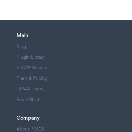
Main
Blog
Plugin Library
POWR Business
Plans & Pricing
HIPAA Forms
Email Blast
Company
About POWR