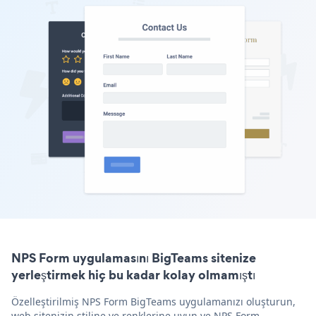
NPS Form uygulamasını BigTeams sitenize
yerleştirmek hiç bu kadar kolay olmamıştı
Özelleştirilmiş NPS Form BigTeams uygulamanızı oluşturun,
web sitenizin stiline ve renklerine uyun ve NPS Form