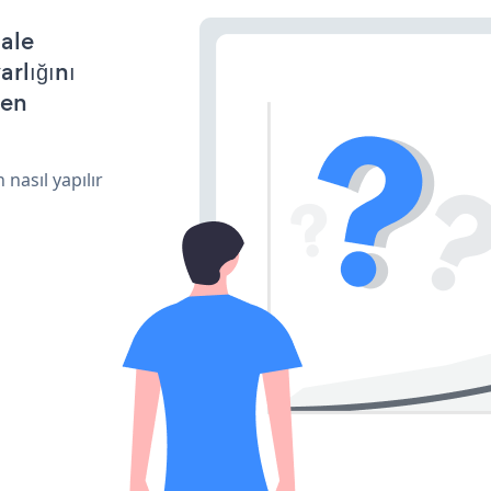
hale
arlığını
den
 nasıl yapılır