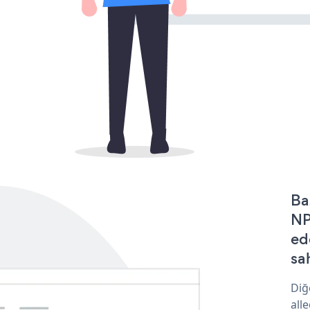
Ba
NP
ed
sa
Diğ
all