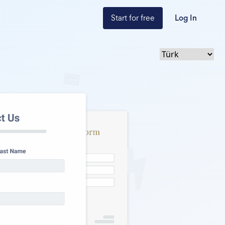
Start for free
Log In