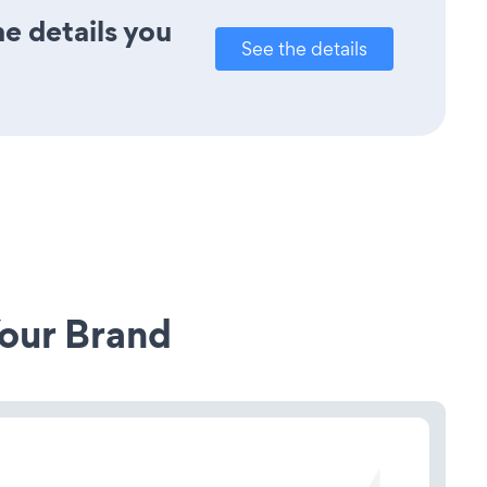
e details you
See the details
our Brand