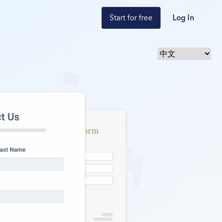
Start for free
Log In