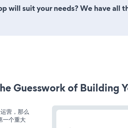
 will suit your needs? We have all th
he Guesswork of Building Y
始运营，那么
第一个重大