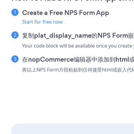
Create a Free NPS Form App
Start for free now
复制plat_display_name的NPS For
Your code block will be available once you create
在nopCommerce编辑器中添加到htm
将以上NPS Form片段粘贴到任何接受html或嵌入代