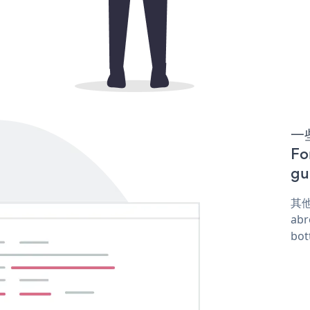
一些
F
gu
其他
abr
bot