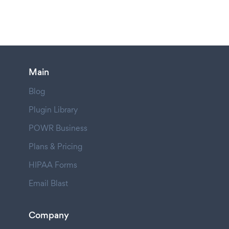
Main
Blog
Plugin Library
POWR Business
Plans & Pricing
HIPAA Forms
Email Blast
Company