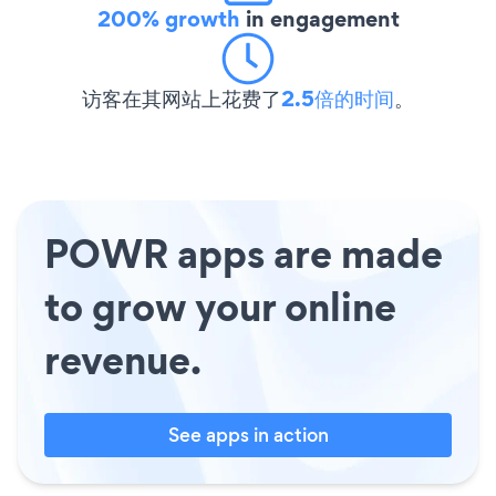
200% growth
in engagement
访客在其网站上花费了
2.5倍的时间
。
POWR apps are made
to grow your online
revenue.
See apps in action