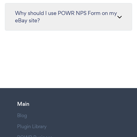
Why should I use POWR NPS Form on my
eBay site?
Main
Blog
Plugin Library