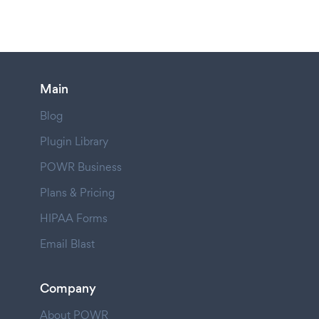
Main
Blog
Plugin Library
POWR Business
Plans & Pricing
HIPAA Forms
Email Blast
Company
About POWR