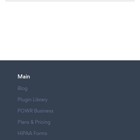
Main
Blog
Plugin Library
POWR Business
Plans & Pricing
HIPAA Forms