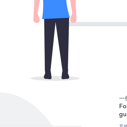
一些
F
gu
其他