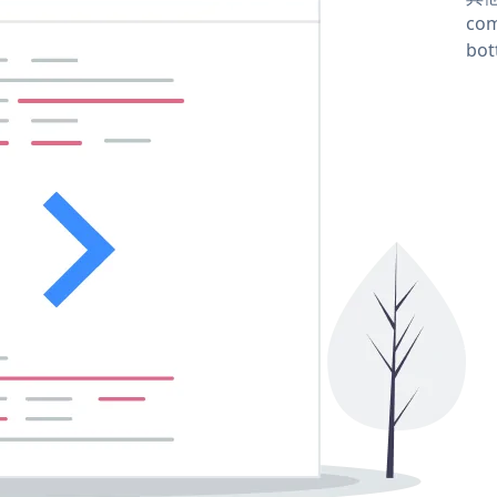
com
bot