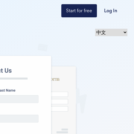
Start for free
Log In