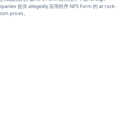
panies 提供 allegedly 应用程序 NPS Form 的 at rock-
tom prices。