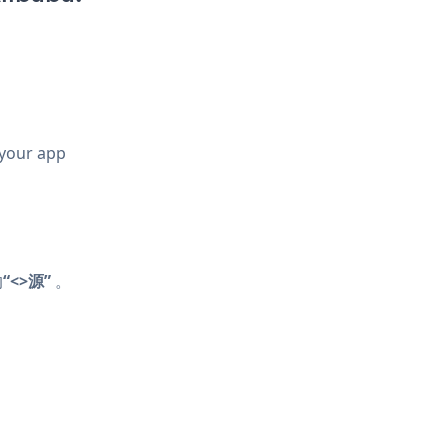
 your app
的
“<>源”
。