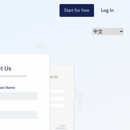
Start for free
Log In