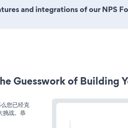
tures and integrations of our NPS F
he Guesswork of Building Y
那么您已经克
大挑战。恭