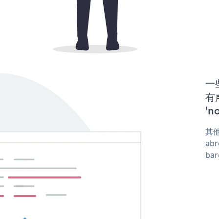
一些
有声
'n
其他
abr
ba