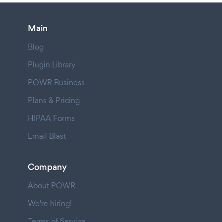
Main
Blog
Plugin Library
POWR Business
Plans & Pricing
HIPAA Forms
Email Blast
Company
About POWR
We're hiring!
Terms of Service