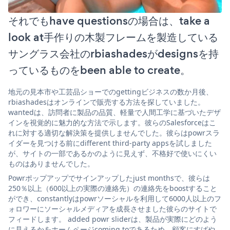
それでもhave questionsの場合は、take a
look at手作りの木製フレームを製造している
サングラス会社のrbiashadesがdesignsを持
っているものをbeen able to create。
地元の見本市や工芸品ショーでのgettingビジネスの数か月後、
rbiashadesはオンラインで販売する方法を探していました。
wantedは、訪問者に製品の品質、軽量で人間工学に基づいたデザ
インを視覚的に魅力的な方法で示します。彼らのSalesforceはこ
れに対する適切な解決策を提供しませんでした。彼らはpowrスラ
イダーを見つける前にdifferent third-party appsを試しました
が、サイトの一部であるかのように見えず、不格好で使いにくい
ものはありませんでした。
Powrポップアップでサインアップしたjust monthsで、彼らは
250％以上（600以上の実際の連絡先）の連絡先をboostすること
ができ、constantlyはpowrソーシャルを利用して6000人以上のフ
ォロワーにソーシャルメディアを成長させました彼らのサイトで
フィードします。 added powr sliderは、製品が実際にどのよう
に見えるかをホームページcoming toであるため、顧客にすばや