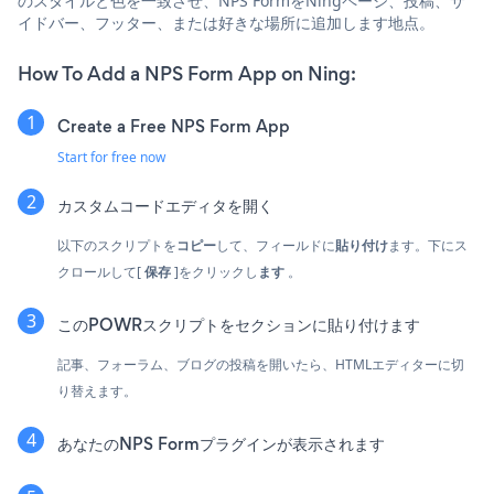
のスタイルと色を一致させ、NPS FormをNingページ、投稿、サ
イドバー、フッター、または好きな場所に追加します地点。
How To Add a NPS Form App on Ning:
Create a Free NPS Form App
Start for free now
カスタムコードエディタを開く
以下のスクリプトを
コピー
して、フィールドに
貼り付け
ます。下にス
クロールして[
保存
]をクリックし
ます
。
このPOWRスクリプトをセクションに貼り付けます
記事、フォーラム、ブログの投稿を開いたら、HTMLエディターに切
り替えます。
あなたのNPS Formプラグインが表示されます