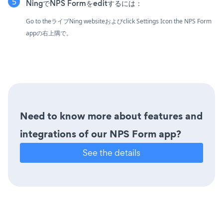
NingでNPS Formをeditするには：
Go to theライブNing websiteおよびclick Settings Icon
the NPS Form
appの右上隅で。
Need to know more about features and
integrations of our NPS Form app?
See the details