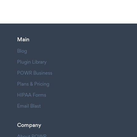
Main
Blog
Plugin Library
POWR Business
Plans & Pricing
HIPAA Forms
Email Blast
Company
About POWR