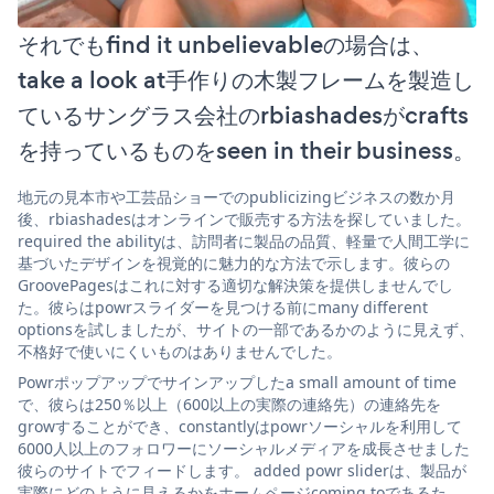
それでもfind it unbelievableの場合は、
take a look at手作りの木製フレームを製造し
ているサングラス会社のrbiashadesがcrafts
を持っているものをseen in their business。
地元の見本市や工芸品ショーでのpublicizingビジネスの数か月
後、rbiashadesはオンラインで販売する方法を探していました。
required the abilityは、訪問者に製品の品質、軽量で人間工学に
基づいたデザインを視覚的に魅力的な方法で示します。彼らの
GroovePagesはこれに対する適切な解決策を提供しませんでし
た。彼らはpowrスライダーを見つける前にmany different
optionsを試しましたが、サイトの一部であるかのように見えず、
不格好で使いにくいものはありませんでした。
Powrポップアップでサインアップしたa small amount of time
で、彼らは250％以上（600以上の実際の連絡先）の連絡先を
growすることができ、constantlyはpowrソーシャルを利用して
6000人以上のフォロワーにソーシャルメディアを成長させました
彼らのサイトでフィードします。 added powr sliderは、製品が
実際にどのように見えるかをホームページcoming toであるた