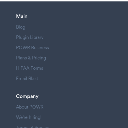
Main
Blog
Plugin Library
POWR Business
Plans & Pricing
HIPAA Forms
Email Blast
Company
About POWR
We're hiring!
Terms of Service