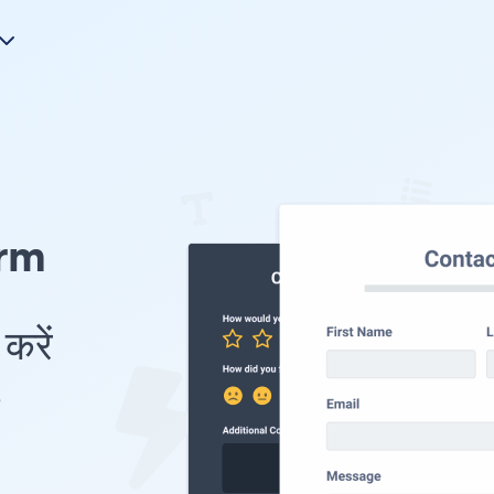
orm
करें
e