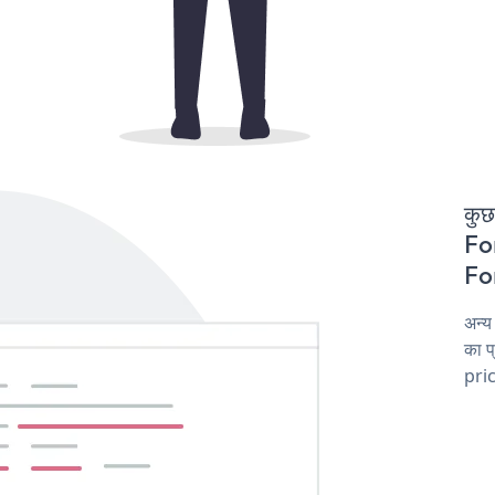
कुछ
For
For
अन्य
का प
pric