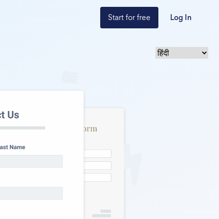
Start for free
Log In