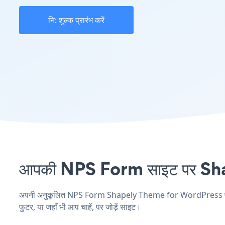
नि: शुल्क प्रारंभ करें
आपकी NPS Form साइट पर Shap
अपनी अनुकूलित NPS Form Shapely Theme for WordPress एप्लिके
फुटर, या जहाँ भी आप चाहें, पर जोड़ें साइट।