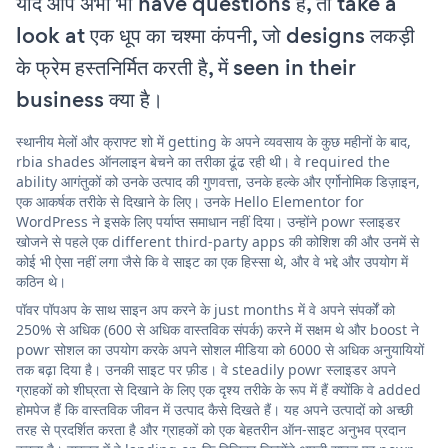
यदि आप अभी भी have questions हैं, तो take a
look at एक धूप का चश्मा कंपनी, जो designs लकड़ी
के फ्रेम हस्तनिर्मित करती है, में seen in their
business क्या है।
स्थानीय मेलों और क्राफ्ट शो में getting के अपने व्यवसाय के कुछ महीनों के बाद,
rbia shades ऑनलाइन बेचने का तरीका ढूंढ रही थी। वे required the
ability आगंतुकों को उनके उत्पाद की गुणवत्ता, उनके हल्के और एर्गोनोमिक डिज़ाइन,
एक आकर्षक तरीके से दिखाने के लिए। उनके Hello Elementor for
WordPress ने इसके लिए पर्याप्त समाधान नहीं दिया। उन्होंने powr स्लाइडर
खोजने से पहले एक different third-party apps की कोशिश की और उनमें से
कोई भी ऐसा नहीं लगा जैसे कि वे साइट का एक हिस्सा थे, और वे भद्दे और उपयोग में
कठिन थे।
पॉवर पॉपअप के साथ साइन अप करने के just months में वे अपने संपर्कों को
250% से अधिक (600 से अधिक वास्तविक संपर्क) करने में सक्षम थे और boost ने
powr सोशल का उपयोग करके अपने सोशल मीडिया को 6000 से अधिक अनुयायियों
तक बढ़ा दिया है। उनकी साइट पर फ़ीड। वे steadily powr स्लाइडर अपने
ग्राहकों को शीघ्रता से दिखाने के लिए एक दृश्य तरीके के रूप में हैं क्योंकि वे added
होमपेज हैं कि वास्तविक जीवन में उत्पाद कैसे दिखते हैं। यह अपने उत्पादों को अच्छी
तरह से प्रदर्शित करता है और ग्राहकों को एक बेहतरीन ऑन-साइट अनुभव प्रदान