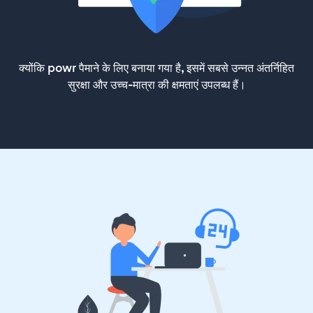
क्योंकि powr पैमाने के लिए बनाया गया है, इसमें सबसे उन्नत अंतर्निहित
सुरक्षा और उच्च-मात्रा की क्षमताएं उपलब्ध हैं।