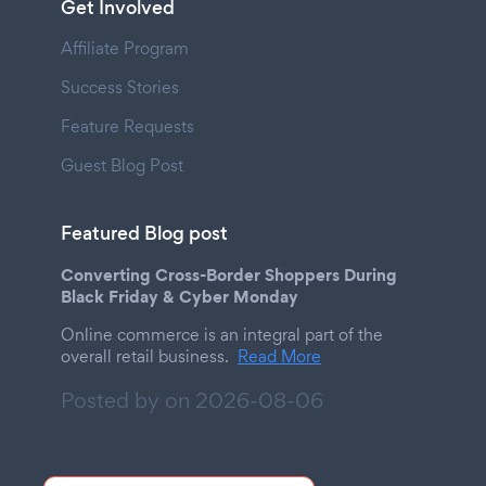
Get Involved
Affiliate Program
Success Stories
Feature Requests
Guest Blog Post
Featured Blog post
Converting Cross-Border Shoppers During
Black Friday & Cyber Monday
Online commerce is an integral part of the
overall retail business.
Read More
Posted by on
2026-08-06