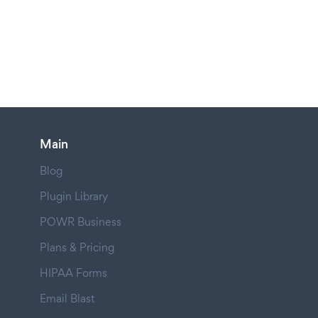
Main
Blog
Plugin Library
POWR Business
Plans & Pricing
HIPAA Forms
Email Blast