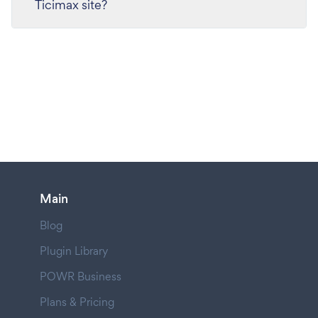
Ticimax site?
Main
Blog
Plugin Library
POWR Business
Plans & Pricing