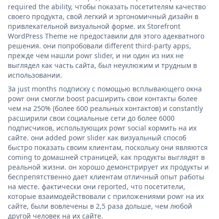
required the ability, чтобы показать посетителям качество
своего продукта, свой легкий и эргономичный дизайн в
привлекательной визуальной форме. их Storefront
WordPress Theme не предоставили для этого адекватного
решения. они попробовали different third-party apps,
прежде чем нашли powr slider, и ни один из них не
выглядел как часть сайта, был неуклюжим и трудным в
использовании.
За just months подписку с помощью всплывающего окна
powr они смогли boost расширить свои контакты более
чем на 250% (более 600 реальных контактов) и constantly
расширили свои социальные сети до более 6000
подписчиков, использующих powr social кормить на их
сайте. они added powr slider как визуальный способ
быстро показать своим клиентам, поскольку они являются
coming to домашней страницей, как продукты выглядят в
реальной жизни. он хорошо демонстрирует их продукты и
беспрепятственно дает клиентам отличный опыт работы
на месте. фактически они reported, что посетители,
которые взаимодействовали с приложениями powr на их
сайте, были вовлечены в 2,5 раза дольше, чем любой
другой человек на их сайте.