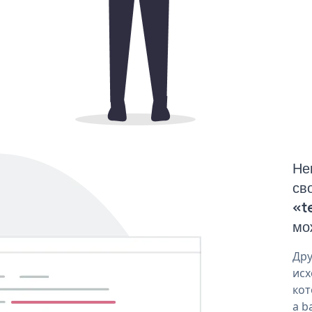
Не
св
«t
мо
Дру
исх
кот
a b