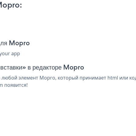
Mopro:
для Mopro
 your app
 вставки» в редакторе Mopro
 любой элемент Mopro, который принимает html или код
m появится!