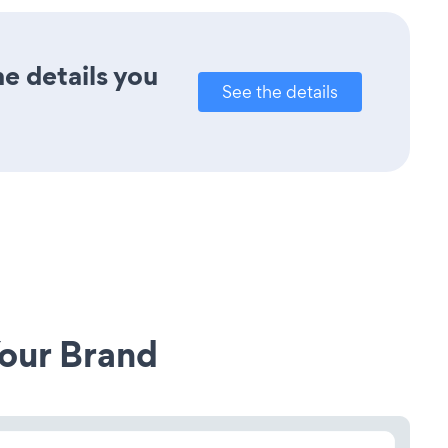
e details you
See the details
our Brand