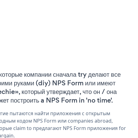
которые компании сначала try делают все
оими руками (diy) NPS Form или имеют
echie», который утверждает, что он / она
жет построить a NPS Form in 'no time'.
гие пытаются найти приложения с открытым
одным кодом NPS Form или companies abroad,
орые claim to предлагают NPS Form приложения for
argain.