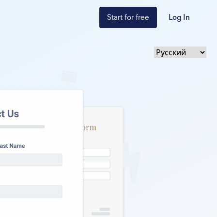
Start for free
Log In