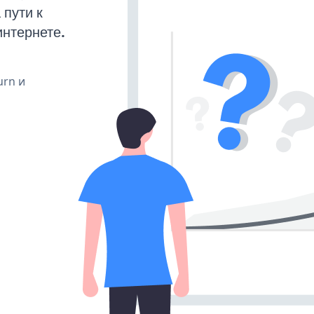
пути к
интернете.
urn и