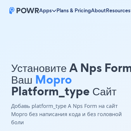
Apps
Plans & Pricing
About
Resources
Установите A Nps For
Ваш
Mopro
Platform_type Сайт
Добавь platform_type A Nps Form на сайт
Mopro без написания кода и без головной
боли