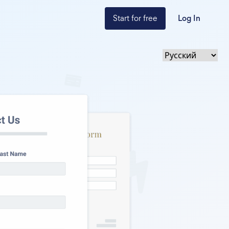
Start for free
Log In