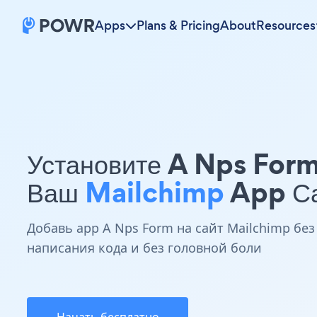
Apps
Plans & Pricing
About
Resources
Установите A Nps For
Ваш
Mailchimp
App С
Добавь app A Nps Form на сайт Mailchimp без
написания кода и без головной боли