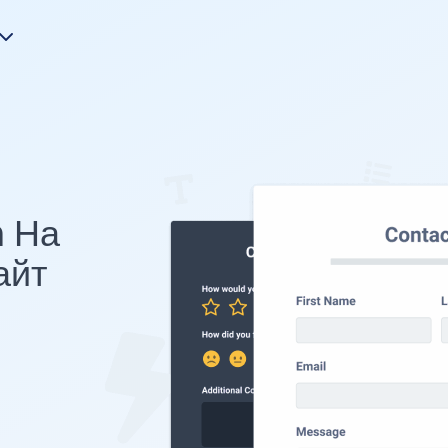
m На
айт