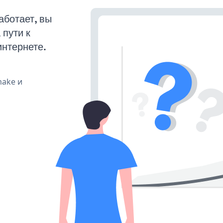
аботает, вы
пути к
интернете.
make и