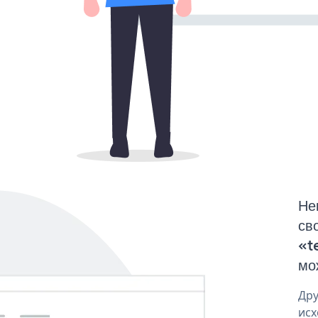
Не
св
«t
мо
Дру
исх