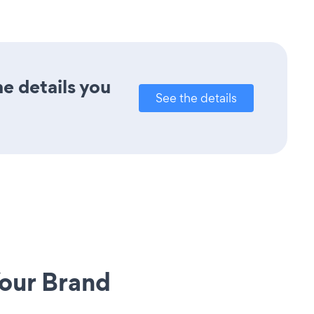
e details you
See the details
our Brand