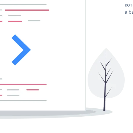
кот
a b