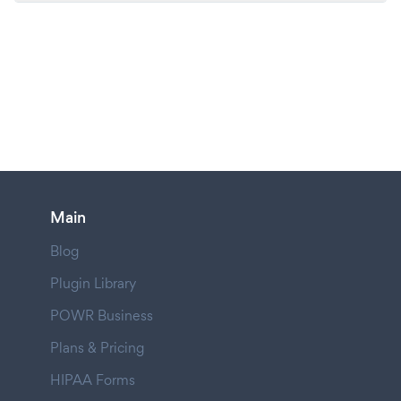
Main
Blog
Plugin Library
POWR Business
Plans & Pricing
HIPAA Forms