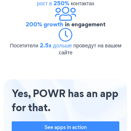
рост в 250%
контактах
200% growth
in engagement
Посетители
2.5x дольше
проведут на вашем
сайте
Yes, POWR has an app
for that.
See apps in action